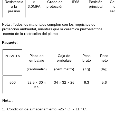
Resistencia
>
Grado de
IP68
Posición
Ce
a la
3.0MPA
protección
principal
presión
se
Nota
Todos los materiales cumplen con los requisitos de
:
protección ambiental,
mientras que la cerámica piezoeléctrica
exenta de la restricción del plomo
.
Paquete:
Placa de
Caja de
Peso
Peso
PCS/CTN
embalaje
embalaje
bruto
neto
(centímetro)
(centímetro)
(Kg)
(Kg)
500
32.5 × 30 ×
34 × 32 × 26
6.3
5.6
3.5
Nota
:
1. Condición de almacenamiento: -25 ° C ～ 11 ° C.