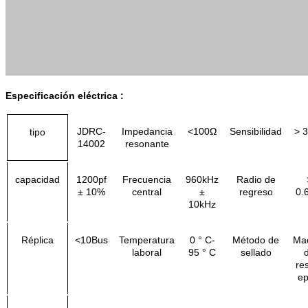
Especificación eléctrica
:
JDRC-
Impedancia
<100Ω
Sensibilidad
> 
tipo
14002
resonante
capacidad
1200pf
Frecuencia
960kHz
Radio de
± 10%
central
±
regreso
0.
10kHz
Réplica
<10Bus
Temperatura
0 ° C-
Método de
Ma
laboral
95 ° C
sellado
re
ep