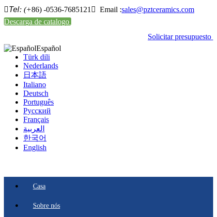

Tel
: (+
86) -0536-7685121

Email :
sales@pztceramics.com
Descarga de catalogo
Solicitar presupuesto
Español
Türk dili
Nederlands
日本語
Italiano
Deutsch
Português
Pусский
Français
العربية
한국어
English
Casa
Sobre nós