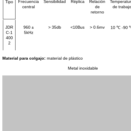
Frecuencia
Sensibilidad
Réplica
Relación
Temperatu
Tipo
central
de
de trabaj
retorno
JDR
960 ±
> 35db
<10Bus
> 0.6mv
10 ℃ -90 
C-1
5kHz
400
2
Material para colgajo:
material de plástico
Metal inoxidable